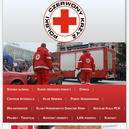
Strona główna
Kursy pierwszej pomocy
Opieka
Centrum Integracji
Klub Seniora
Pomoc Humanitarna
Wolontariusze
Kluby Honorowych Dawców Krwi
Szkolne Koła PCK
Projekt - Tekstylia
Asystent osobisty
1,5% podatku
Kontakt