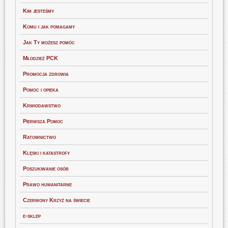
Kim jesteśmy
Komu i jak pomagamy
Jak Ty możesz pomóc
Młodzież PCK
Promocja zdrowia
Pomoc i opieka
Krwiodawstwo
Pierwsza Pomoc
Ratownictwo
Klęski i katastrofy
Poszukiwanie osób
Prawo humanitarne
Czerwony Krzyż na świecie
e-sklep