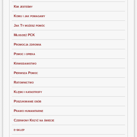
Kim jesteśmy
Komu i jak pomagamy
Jak Ty możesz pomóc
Młodzież PCK
Promocja zdrowia
Pomoc i opieka
Krwiodawstwo
Pierwsza Pomoc
Ratownictwo
Klęski i katastrofy
Poszukiwanie osób
Prawo humanitarne
Czerwony Krzyż na świecie
e-sklep