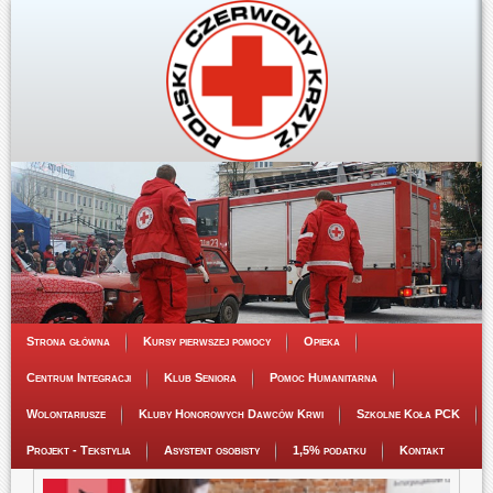
Strona główna
Kursy pierwszej pomocy
Opieka
Centrum Integracji
Klub Seniora
Pomoc Humanitarna
Wolontariusze
Kluby Honorowych Dawców Krwi
Szkolne Koła PCK
Projekt - Tekstylia
Asystent osobisty
1,5% podatku
Kontakt