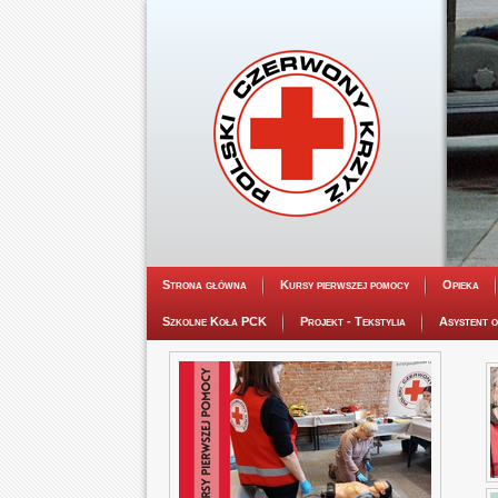
Strona główna
Kursy pierwszej pomocy
Opieka
Szkolne Koła PCK
Projekt - Tekstylia
Asystent o