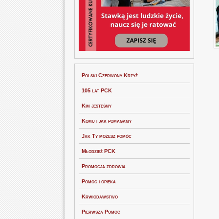
Polski Czerwony Krzyż
105 lat PCK
Kim jesteśmy
Komu i jak pomagamy
Jak Ty możesz pomóc
Młodzież PCK
Promocja zdrowia
Pomoc i opieka
Krwiodawstwo
Pierwsza Pomoc