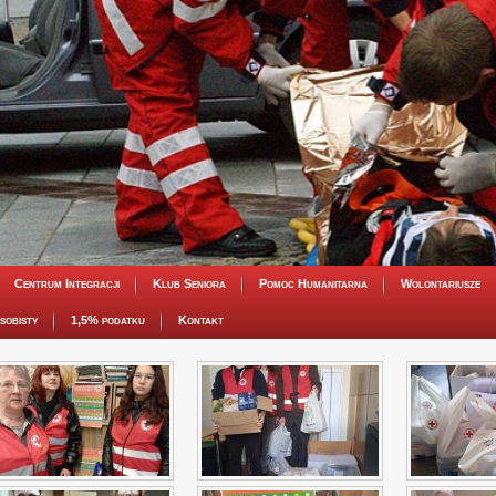
Centrum Integracji
Klub Seniora
Pomoc Humanitarna
Wolontariusze
sobisty
1,5% podatku
Kontakt